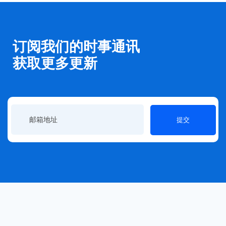
订阅我们的时事通讯
获取更多更新
提交